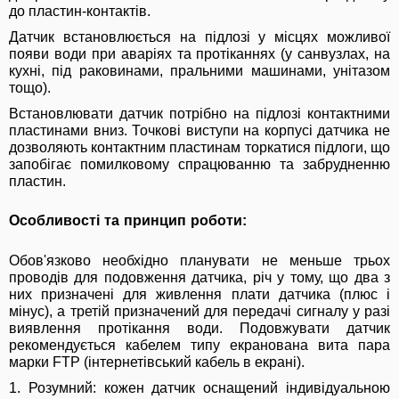
до пластин-контактів.
Датчик встановлюється на підлозі у місцях можливої
появи води при аваріях та протіканнях (у санвузлах, на
кухні, під раковинами, пральними машинами, унітазом
тощо).
Встановлювати датчик потрібно на підлозі контактними
пластинами вниз. Точкові виступи на корпусі датчика не
дозволяють контактним пластинам торкатися підлоги, що
запобігає помилковому спрацюванню та забрудненню
пластин.
Особливості та принцип роботи:
Обов'язково необхідно планувати не меньше трьох
проводів для подовження датчика, річ у тому, що два з
них призначені для живлення плати датчика (плюс і
мінус), а третій призначений для передачі сигналу у разі
виявлення протікання води. Подовжувати датчик
рекомендується кабелем типу екранована вита пара
марки FTP (інтернетівський кабель в екрані).
1. Розумний: кожен датчик оснащений індивідуальною