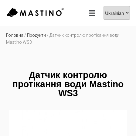
Головна
/
Продукти
/ Датчик контролю протікання води
Mastino WS3
Датчик контролю
протікання води Mastino
WS3