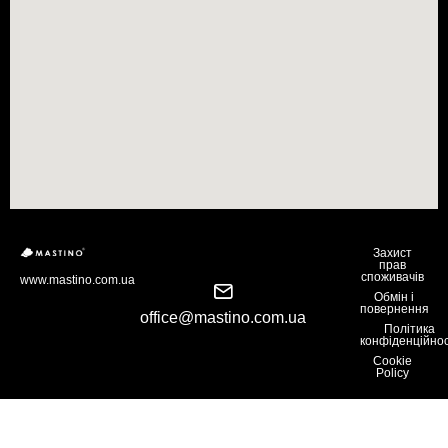
Захист
прав
споживачів
www.mastino.com.ua
Обмін і
повернення
office@mastino.com.ua
Політика
конфіденційнос
Cookie
Policy